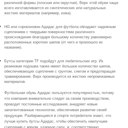
различной формы (плоская или округлая). Верх этой обуви чаще
всего изготавливается из синтетических или натуральных
жестких материалов (например, кожа).
HG или сороконожки Адидас для футбола обладают надежным
сцеплением с твердыми поверхностями различного
происхождения благодаря большому количеству равномерно
расположенных коротких шипов (от чего и произошло их
название).
Бутсы категории TF подойдут для любительских игр. Их
резиновая подошва также имеет большое количество шипов,
обеспечивающих сцепление с грунтом, снегом и предотвращая
травмирование. Верх производится из жестких непромокаемых
материалов.
Футбольная обувь Адидас пользуется популярностью, потому
что компания внимательно следит за своим производством,
проводит постоянные исследования, внедряет новые
запатентованные технологии, обеспечивая развитие своей
продукции. Разбирающиеся в спорте потребители знают, что
лучше купить бутсы Адидас, чтобы обеспечить наилучшее
сцепление с мячом, ударную силу, и, соответственно,