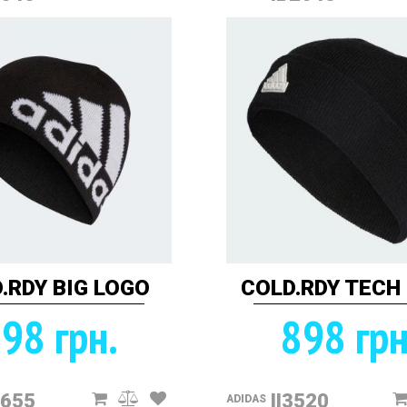
.RDY BIG LOGO
COLD.RDY TECH
98 грн.
898 грн
2655
II3520
ADIDAS