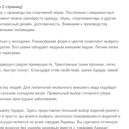
о 2 страниц)
ру с производства спортивной обуви. Постепенно совершенствуя
омент можно приобрести одежду, обувь, спортинвентарь и другие
нтересный дизайн, долговечность. Внимание к производству,
йденными любимцами.
лько у молодежи. Разнообразие форм и цветов позволяют выбрать
зделия. Все шапки обладают модным внешним видом. Летние кепки
 перегрева.
адающего рядом преимуществ. Трикотажные ткани прочные, легко
х, быстро сохнут. Благодаря этим свойствам, шапки Адидас зимой
ству людей. Для любителей необычного внешнего вида подойдет
 сильном холодном ветре. Правильный выбор головного убора
личные простудные заболевания.
ь шапку Адидас. Здесь представлен большой выбор изделий разного
о и просто, вы можете выбрать несколько понравившихся моделей и
а осуществляется по всем городам Украины. Вы сделаете отличную
жем воздухе без ущерба здоровью вместе с товарами Адидас!