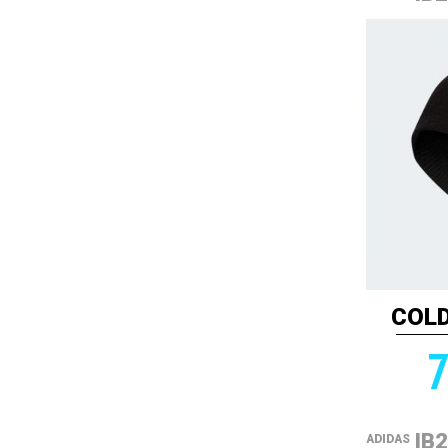
COLD
7
IB
ADIDAS