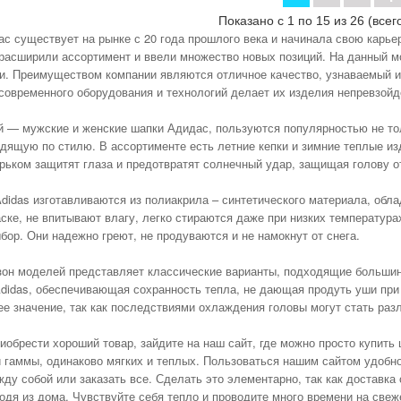
Показано с 1 по 15 из 26 (всег
с существует на рынке с 20 года прошлого века и начинала свою карье
 расширили ассортимент и ввели множество новых позиций. На данный м
и. Преимуществом компании являются отличное качество, узнаваемый и
современного оборудования и технологий делает их изделия непревзо
й — мужские и женские шапки Адидас, пользуются популярностью не то
дящую по стилю. В ассортименте есть летние кепки и зимние теплые и
рьком защитят глаза и предотвратят солнечный удар, защищая голову от
didas изготавливаются из полиакрила – синтетического материала, обл
ске, не впитывают влагу, легко стираются даже при низких температура
бор. Они надежно греют, не продуваются и не намокнут от снега.
он моделей представляет классические варианты, подходящие большин
didas, обеспечивающая сохранность тепла, не дающая продуть уши при
е значение, так как последствиями охлаждения головы могут стать раз
иобрести хороший товар, зайдите на наш сайт, где можно просто купит
й гаммы, одинаково мягких и теплых. Пользоваться нашим сайтом удобн
жду собой или заказать все. Сделать это элементарно, так как доставк
ходя из дома. Чувствуйте себя тепло и проводите много времени на све