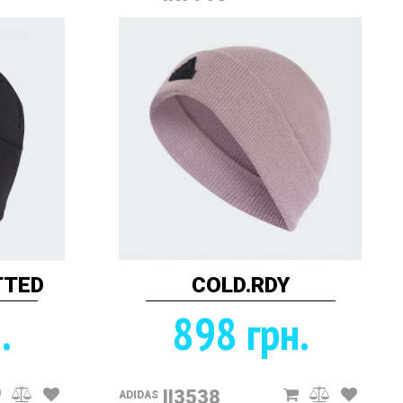
TTED
COLD.RDY
.
898 грн.
II3538
ADIDAS