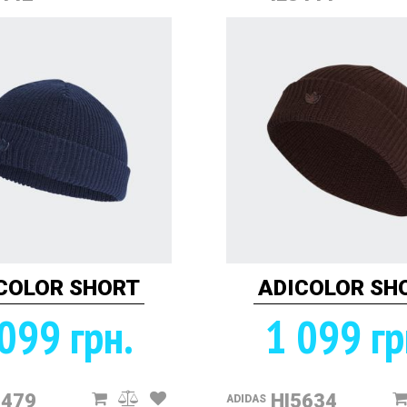
COLOR SHORT
ADICOLOR SH
099 грн.
1 099 гр
1479
HI5634
ADIDAS