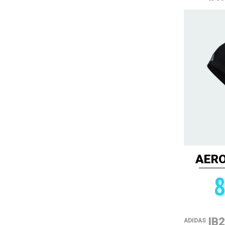
AERO
8
IB
ADIDAS