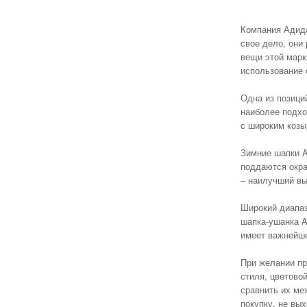
Компания Адида
свое дело, они
вещи этой марк
использование 
Одна из позици
наиболее подхо
с широким козы
Зимние шапки A
поддаются окра
– наилучший вы
Широкий диапаз
шапка-ушанка A
имеет важнейше
При желании пр
стиля, цветово
сравнить их ме
покупку, не вы