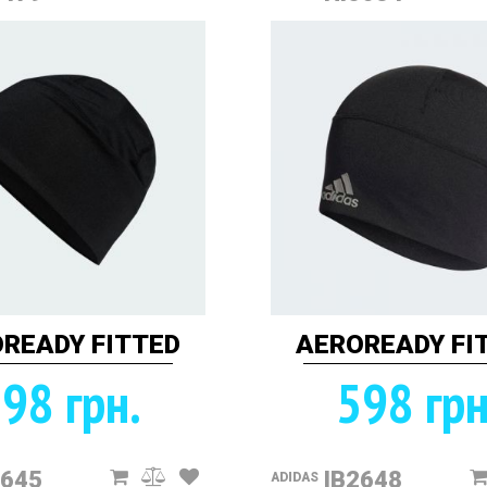
READY FITTED
AEROREADY FI
98 грн.
598 грн
2645
IB2648
ADIDAS